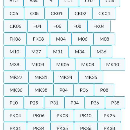
810
834
9
C01
C02
C04
C06
C08
CK01
CK02
CK04
CK06
F04
F06
F08
FK04
FK06
FK08
M04
M06
M08
M10
M27
M31
M34
M36
M38
MK04
MK06
MK08
MK10
MK27
MK31
MK34
MK35
MK36
MK38
P04
P06
P08
P10
P25
P31
P34
P36
P38
PK04
PK06
PK08
PK10
PK25
PK31
PK34
PK35
PK36
PK38