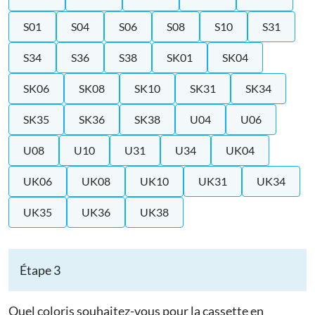
S01
S04
S06
S08
S10
S31
S34
S36
S38
SK01
SK04
SK06
SK08
SK10
SK31
SK34
SK35
SK36
SK38
U04
U06
U08
U10
U31
U34
UK04
UK06
UK08
UK10
UK31
UK34
UK35
UK36
UK38
Étape 3
Quel coloris souhaitez-vous pour la cassette en