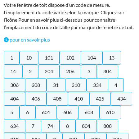
Votre fenêtre de toit dispose d’un code de mesure.
L’emplacement du code varie selon la marque. Cliquez sur
l’icône Pour en savoir plus ci-dessous pour connaître
l’emplacement du code de taille par marque de fenêtre de toit.
pour en savoir plus
1
10
101
102
104
13
14
2
204
206
3
304
306
308
31
310
334
4
404
406
408
410
425
434
5
6
601
606
608
610
634
7
74
8
804
808