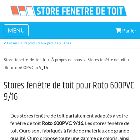
MENU
Panier
✔ Un large choix de dimensions disponibles en stock
✔ Les meilleurs produits aux prix les plus bas
✔ Trois ans de garantie
Store-fenetre-de-toit.fr
»
À propos de nous
»
Stores fenêtre de toit
»
Roto
»
600PVC
»
9_16
Stores fenêtre de toit pour Roto 600PVC
9/16
Des stores fenêtre de toit parfaitement adaptés à votre
fenêtre de toit
Roto 600PVC 9/16
. Les stores fenêtre de
toit Ouro sont fabriqués à l’aide de matériaux de grande
qualité. Ouro propose toute une gamme de coloris, ainsi