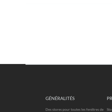
GÉNÉRALITÉS
P
Des stores pour toutes les fenêtres de
Sto