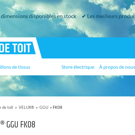
e dimensions disponibles en stock
✔ Les meilleurs produit
llons de tissus
Store électrique
À propos de nou
 de toit
»
VELUX®
»
GGU
»
FK08
X® GGU FK08