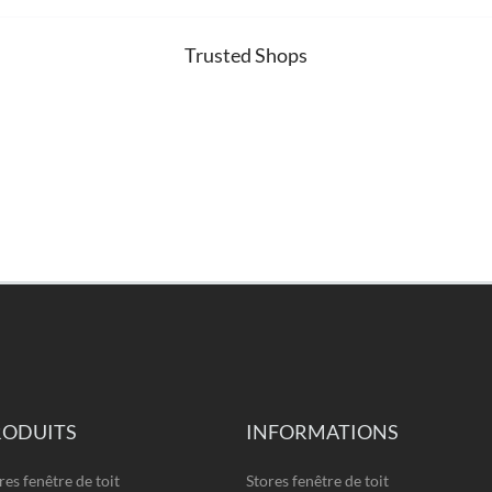
Trusted Shops
RODUITS
INFORMATIONS
res fenêtre de toit
Stores fenêtre de toit