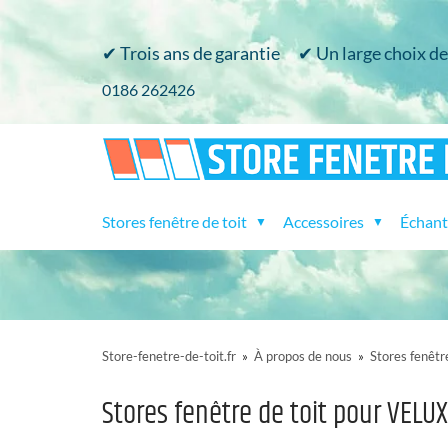
✔ Trois ans de garantie
✔ Un large choix d
​0186 262426
Stores fenêtre de toit
Accessoires
Échanti
▼
▼
Store-fenetre-de-toit.fr
»
À propos de nous
»
Stores fenêtre
Stores fenêtre de toit pour VELU