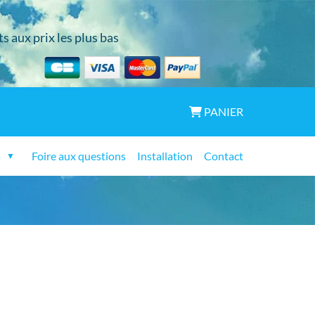
s aux prix les plus bas
PANIER
s
Foire aux questions
Installation
Contact
▼